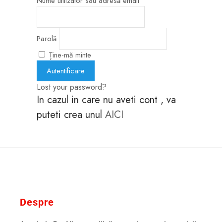
Nume utilizator sau adresă email
Parolă
Ține-mă minte
Lost your password?
In cazul in care nu aveti cont , va
puteti crea unul
AICI
Despre