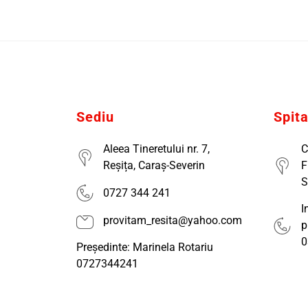
Sediu
Spit
Aleea Tineretului nr. 7,
C
Reșița, Caraș-Severin
F
S
0727 344 241
I
provitam_resita@yahoo.com
p
0
Președinte: Marinela Rotariu
0727344241