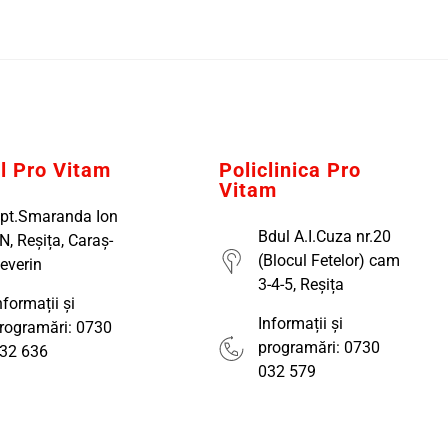
al Pro Vitam
Policlinica Pro
Vitam
pt.Smaranda Ion
Bdul A.I.Cuza nr.20
N, Reșița, Caraș-
(Blocul Fetelor) cam
everin
3-4-5, Reșița
nformații și
Informații și
rogramări: 0730
programări: 0730
32 636
032 579