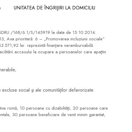
m
UNITATEA DE ÎNGRIJIRI LA DOMICILIU
i” POSDRU /168/6.1/S/145919 la data de 15.10.2014.
3, Axa prioritară: 6 – „Promovarea incluziunii sociale”
3.571,92 lei reprezintă finanţare nerambursabilă.
acilitării accesului la ocupare a persoanelor care apaţtin
nerabile;
xcluse social şi ale comunităţilor defavorizate.
etnie romă, 10 persoane cu dizabilităţi, 20 persoane care
entale, 30 persoane beneficiare de venit minim garantat,