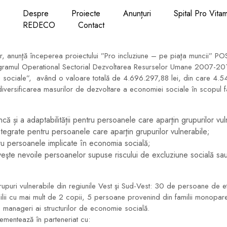
Despre
Proiecte
Anunțuri
Spital Pro Vita
REDECO
Contact
ciar, anunţă începerea proiectului ”Pro incluziune – pe piaţa munci
rogramul Operational Sectorial Dezvoltarea Resurselor Umane 2007-201
 sociale”, având o valoare totală de 4.696.297,88 lei, din care 4.54
i diversificarea masurilor de dezvoltare a economiei sociale în scopul f
și a adaptabilității pentru persoanele care aparţin grupurilor vul
ntegrate pentru persoanele care aparţin grupurilor vulnerabile;
tru persoanele implicate în economia socială;
te nevoile persoanelor supuse riscului de excluziune socială sau e
rupuri vulnerabile din regiunile Vest şi Sud-Vest: 30 de persoane de 
ilii cu mai mult de 2 copii, 5 persoane provenind din familii monopar
 manageri ai structurilor de economie socială.
ementează în parteneriat cu: