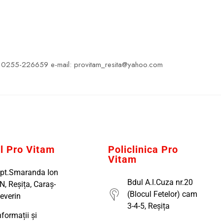
 tel: 0255-226659 e-mail: provitam_resita@yahoo.com
al Pro Vitam
Policlinica Pro
Vitam
pt.Smaranda Ion
Bdul A.I.Cuza nr.20
N, Reșița, Caraș-
(Blocul Fetelor) cam
everin
3-4-5, Reșița
nformații și