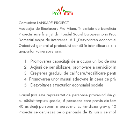
Comunicat LANSARE PROIECT
Asociaţia de Binefacere Pro Vitam, în calitate de benefi
Proiectul este finanţat din Fondul Social European prin P
Domeniul major de intervenţie: 6.1 „Dezvoltarea economiei
Obiectivul general al proiectului constă în intensificarea s
grupurilor vulnerabile prin:
Promovarea capacității de a ocupa un loc de muncă 
Acţiuni de sensibilizare, promovare a serviciilor i
Creşterea gradului de calificare/recalificare pen
Promovarea unor măsuri adecvate în ceea ce priveş
Dezvoltarea structurilor economiei sociale
Grupul ţintă este reprezentat de persoane provenind din g
au părăsit timpuriu şcoala, 5 persoane care provin din fam
40 asistenţi personali ai persoanei cu handicap grav şi 10
Proiectul se deruleaza pe o perioada de 12 luni şi se impl