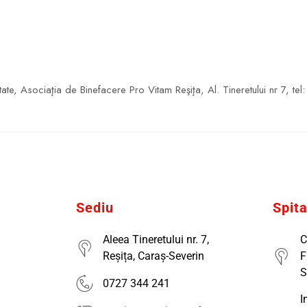
tate, Asociaţia de Binefacere Pro Vitam Reşiţa, Al. Tineretului nr 7,
Sediu
Spit
Aleea Tineretului nr. 7,
C
Reșița, Caraș-Severin
F
S
0727 344 241
I