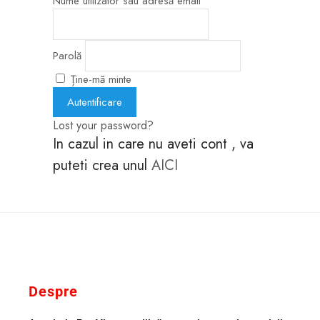
Nume utilizator sau adresă email
Parolă
Ține-mă minte
Lost your password?
In cazul in care nu aveti cont , va
puteti crea unul
AICI
Despre