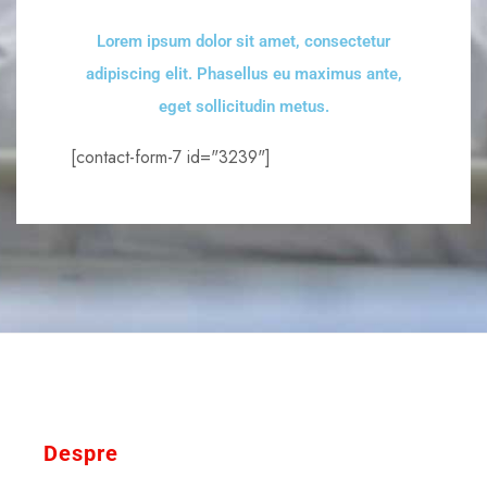
Lorem ipsum dolor sit amet, consectetur
adipiscing elit. Phasellus eu maximus ante,
eget sollicitudin metus.
[contact-form-7 id="3239"]
Despre