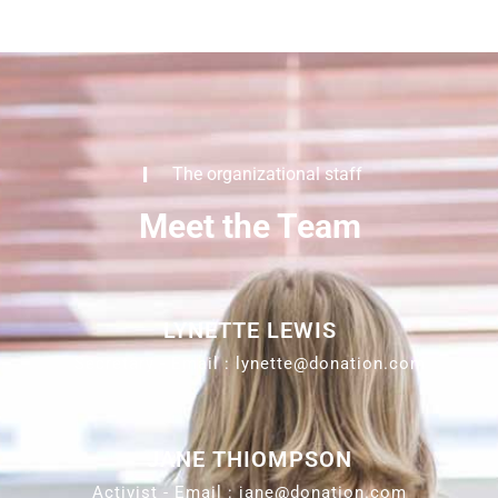
The organizational staff
Meet the Team
LYNETTE LEWIS
Secretary - Email : lynette@donation.com
JANE THIOMPSON
Activist - Email : jane@donation.com