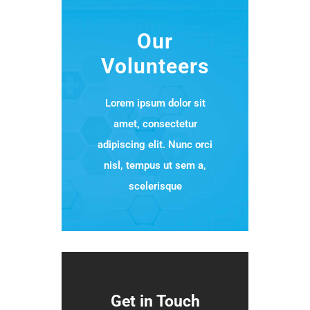
Our
Volunteers
Lorem ipsum dolor sit
amet, consectetur
adipiscing elit. Nunc orci
nisl, tempus ut sem a,
scelerisque
Get in Touch