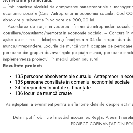
Activitatile proiectului:
– Îmbunatatirea nivelului de competente antreprenoriale si manageri
economie sociala (Curs: Antreprenor in economia sociala, Cod COR 1
absolvire și subvenție în valoare de 900,00 lei.
– Acordarea de sprijin in vederea infiintarii de intreprinderi sociale 
consiliere/consultanta/mentorat in economie sociala. – Concurs în v
ajutor de minimis. – Înființarea și finanțarea a 34 de intreprinderi
munca/intreprindere. Locurile de muncă vor fi ocupate de persoane d
persoane din grupuri dezavantajate pe piața muncii, persoane inactiv
implementează proiectul, în mediul urban sau rural.
Rezultate proiect:
135 persoane absolvente ale cursului Antreprenor in ec
135 persoane consiliate în domeniul economiei sociale
34 întreprinderi înființate și finanțate
136 locuri de muncă create
Vă aşteptăm la eveniment pentru a afla toate detaliile despre activit
Detalii pot fi obținute la sediul asociației, Reșița, Aleea Tin
PROIECT COFINANȚAT DIN FO