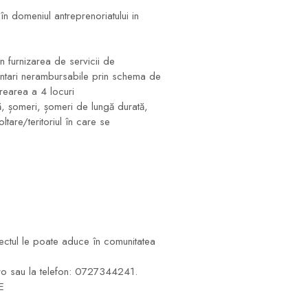
n domeniul antreprenoriatului in
in furnizarea de servicii de
nantari nerambursabile prin schema de
rearea a 4 locuri
ă, șomeri, șomeri de lungă durată,
tare/teritoriul în care se
oiectul le poate aduce în comunitatea
n.ro sau la telefon: 0727344241.
E