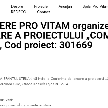
Despre
Proiecte
Anunțuri
Spital Pro Vita
REDECO
Contact
ERE PRO VITAM organiz
RE A PROIECTULUI „CO
 Cod proiect: 301669
 SFÂNTUL STELIAN vă invita la Conferința de lansare a proiectul
rcurea Ciuc, Strada Kossuth Lajos nr.12-14
bun venit
a proiectului și a parteneriatului