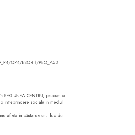
03/PEO_P4/OP4/ESO4.1/PEO_A52
unca în REGIUNEA CENTRU, precum si
o intreprindere sociala in mediul
ne aflate în căutarea unui loc de