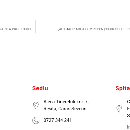
ASOCIAŢIA DE BINEFACERE PRO VITAM organizează CONFERINŢA DE LANSARE A PROIECTULUI „INOVARE SOCIALA IN MEDIUL URBAN – V”, Cod proiect: 301660
„ACTUALIZAREA COMPETENȚELOR SPECIFICE 
Sediu
Spit
Aleea Tineretului nr. 7,
C
Reșița, Caraș-Severin
F
S
0727 344 241
I