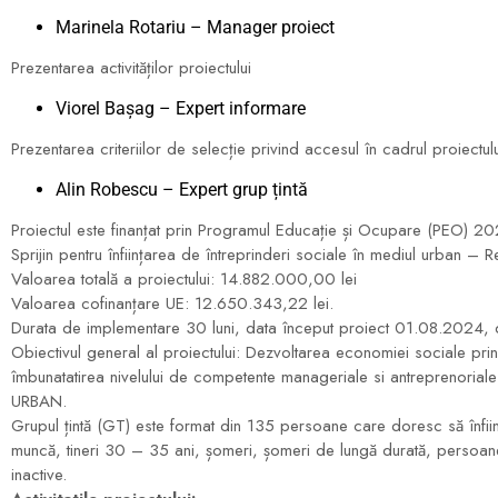
Marinela Rotariu – Manager proiect
Prezentarea activităților proiectului
Viorel Bașag – Expert informare
Prezentarea criteriilor de selecție privind accesul în cadrul proiectulu
Alin Robescu – Expert grup țintă
Proiectul este finanțat prin Programul Educație și Ocupare (PE
Sprijin pentru înființarea de întreprinderi sociale în mediul urban – R
Valoarea totală a proiectului: 14.882.000,00 lei
Valoarea cofinanțare UE: 12.650.343,22 lei.
Durata de implementare 30 luni, data început proiect 01.08.2024, 
Obiectivul general al proiectului: Dezvoltarea economiei sociale pr
îmbunatatirea nivelului de competente manageriale si antreprenoriale 
URBAN.
Grupul țintă (GT) este format din 135 persoane care doresc să înfii
muncă, tineri 30 – 35 ani, șomeri, șomeri de lungă durată, persoan
inactive.