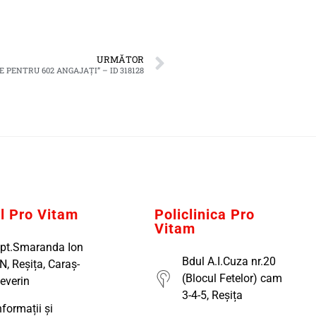
URMĂTOR
PENTRU 602 ANGAJAȚI” – ID 318128
al Pro Vitam
Policlinica Pro
Vitam
pt.Smaranda Ion
Bdul A.I.Cuza nr.20
N, Reșița, Caraș-
(Blocul Fetelor) cam
everin
3-4-5, Reșița
nformații și