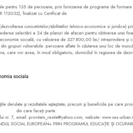
ale pentru 135 de persoane, prin furnizarea de programe de formare î
12032), finalizat cu Certificat de
(dezvoltarea cunostiintelor/abilitatilor tehnico-economice si juridice) pr
ederea selectării a 34 de planuri de afaceri pentru obtinerea unei fi
 de economie socială, cu valoarea de 327.800,00 lei/ intreprindere și c
in grupuri vulnerabile: persoane aflate în căutarea unui loc de munc
e, care vor avea, în mod obligatoriu, domiciliul în regiunea de dezvol
onomia sociala
ăţile derulate şi rezultatele aşteptate, precum şi beneficiile pe care pr
din care faceţi parte.
eretului nr. 7, email: provitam_resita@yahoo.com, website: www.ses-urba
NDUL SOCIAL EUROPEAN+ PRIN PROGRAMUL EDUCAȚIE ȘI OCUPAR