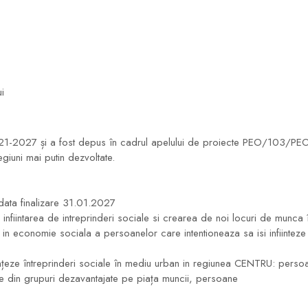
i
O) 2021-2027 și a fost depus în cadrul apelului de proiecte PEO/1
egiuni mai putin dezvoltate.
data finalizare 31.01.2027
in infiintarea de intreprinderi sociale si crearea de noi locuri de m
in economie sociala a persoanelor care intentioneaza sa isi infiinteze 
nțeze întreprinderi sociale în mediu urban in regiunea CENTRU: persoa
e din grupuri dezavantajate pe piața muncii, persoane